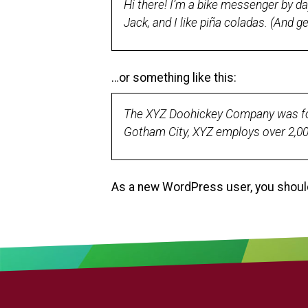
Hi there! I’m a bike messenger by day
Jack, and I like piña coladas. (And get
…or something like this:
The XYZ Doohickey Company was foun
Gotham City, XYZ employs over 2,00
As a new WordPress user, you shoul